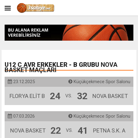
U12 C AVR ERKEKLER - B GRUBU
NOVA
BASKET MAÇLARI
23.12.2025
Küçükçekmece Spor Salonu
24
32
FLORYA ELİT B
NOVA BASKET
VS.
07.03.2026
Küçükçekmece Spor Salonu
22
41
NOVA BASKET
PETNA S.K. A
VS.