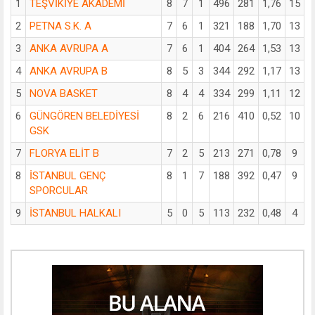
1
TEŞVİKİYE AKADEMİ
8
7
1
496
281
1,76
15
2
PETNA S.K. A
7
6
1
321
188
1,70
13
3
ANKA AVRUPA A
7
6
1
404
264
1,53
13
4
ANKA AVRUPA B
8
5
3
344
292
1,17
13
5
NOVA BASKET
8
4
4
334
299
1,11
12
6
GÜNGÖREN BELEDİYESİ
8
2
6
216
410
0,52
10
GSK
7
FLORYA ELİT B
7
2
5
213
271
0,78
9
8
İSTANBUL GENÇ
8
1
7
188
392
0,47
9
SPORCULAR
9
İSTANBUL HALKALI
5
0
5
113
232
0,48
4