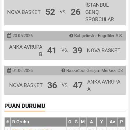
İSTANBUL
52
26
NOVA BASKET
GENÇ
VS.
SPORCULAR
20.05.2026
Bahçelievler Engelliler S.S.
ANKA AVRUPA
41
39
NOVA BASKET
VS.
B
01.06.2026
Basketbol Gelişim Merkezi C3
ANKA AVRUPA
36
47
NOVA BASKET
VS.
A
PUAN DURUMU
#
B Grubu
O
G
M
A
Y
Av
P