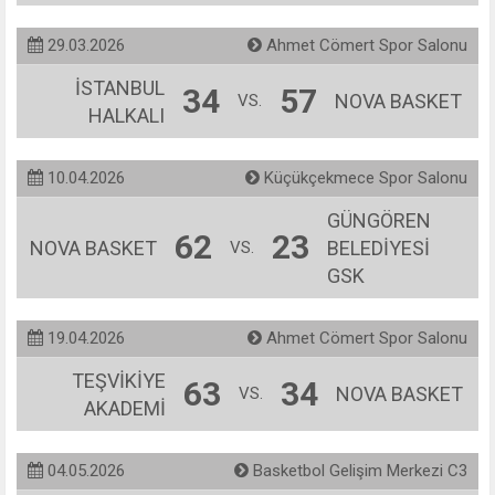
29.03.2026
Ahmet Cömert Spor Salonu
İSTANBUL
34
57
NOVA BASKET
VS.
HALKALI
10.04.2026
Küçükçekmece Spor Salonu
GÜNGÖREN
62
23
NOVA BASKET
BELEDİYESİ
VS.
GSK
19.04.2026
Ahmet Cömert Spor Salonu
TEŞVİKİYE
63
34
NOVA BASKET
VS.
AKADEMİ
04.05.2026
Basketbol Gelişim Merkezi C3