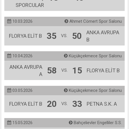
SPORCULAR
10.03.2026
Ahmet Cömert Spor Salonu
ANKA AVRUPA
35
50
FLORYA ELİT B
VS.
B
10.04.2026
Küçükçekmece Spor Salonu
ANKA AVRUPA
58
15
FLORYA ELİT B
VS.
A
03.05.2026
Küçükçekmece Spor Salonu
20
33
FLORYA ELİT B
PETNA S.K. A
VS.
15.05.2026
Bahçelievler Engelliler S.S.