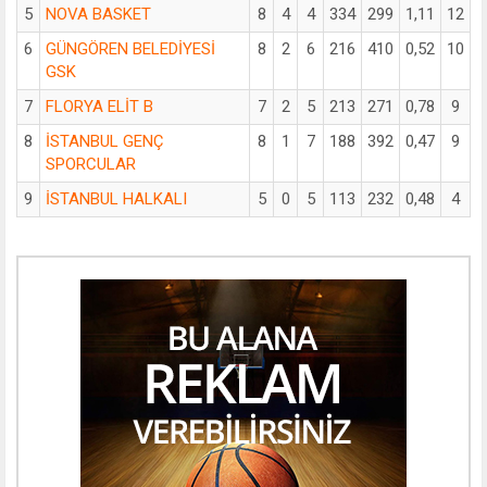
5
NOVA BASKET
8
4
4
334
299
1,11
12
6
GÜNGÖREN BELEDİYESİ
8
2
6
216
410
0,52
10
GSK
7
FLORYA ELİT B
7
2
5
213
271
0,78
9
8
İSTANBUL GENÇ
8
1
7
188
392
0,47
9
SPORCULAR
9
İSTANBUL HALKALI
5
0
5
113
232
0,48
4