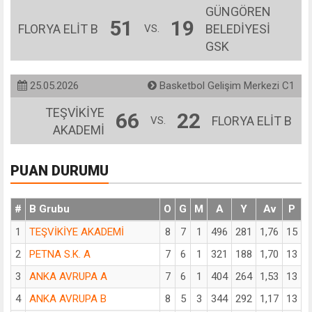
GÜNGÖREN
51
19
FLORYA ELİT B
BELEDİYESİ
VS.
GSK
25.05.2026
Basketbol Gelişim Merkezi C1
TEŞVİKİYE
66
22
FLORYA ELİT B
VS.
AKADEMİ
PUAN DURUMU
#
B Grubu
O
G
M
A
Y
Av
P
1
TEŞVİKİYE AKADEMİ
8
7
1
496
281
1,76
15
2
PETNA S.K. A
7
6
1
321
188
1,70
13
3
ANKA AVRUPA A
7
6
1
404
264
1,53
13
4
ANKA AVRUPA B
8
5
3
344
292
1,17
13