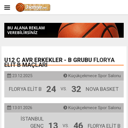
U12 C AVR ERKEKLER - B GRUBU
FLORYA
ELİT B MAÇLARI
23.12.2025
Küçükçekmece Spor Salonu
24
32
FLORYA ELİT B
NOVA BASKET
VS.
13.01.2026
Küçükçekmece Spor Salonu
İSTANBUL
13
46
GENÇ
FLORYA ELİT B
VS.