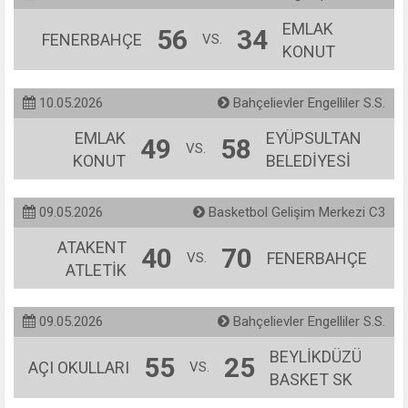
EMLAK
56
34
FENERBAHÇE
VS.
KONUT
10.05.2026
Bahçelievler Engelliler S.S.
EMLAK
EYÜPSULTAN
49
58
VS.
KONUT
BELEDİYESİ
09.05.2026
Basketbol Gelişim Merkezi C3
ATAKENT
40
70
FENERBAHÇE
VS.
ATLETİK
09.05.2026
Bahçelievler Engelliler S.S.
BEYLİKDÜZÜ
55
25
AÇI OKULLARI
VS.
BASKET SK