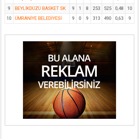
9
BEYLİKDÜZÜ BASKET SK
9
1
8
253
525
0,48
10
10
ÜMRANİYE BELEDİYESİ
9
0
9
313
490
0,63
9