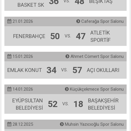
36
48
BEŞİKTAŞ
VS.
BASKET SK
21.01.2026
Caferağa Spor Salonu
ATLETİK
50
47
FENERBAHÇE
VS.
SPORTİF
15.01.2026
Ahmet Cömert Spor Salonu
34
57
EMLAK KONUT
AÇI OKULLARI
VS.
14.01.2026
Küçükçekmece Spor Salonu
EYÜPSULTAN
BAŞAKŞEHİR
52
18
VS.
BELEDİYESİ
BELEDİYESİ
28.12.2025
Muhsin Yazıcıoğlu Spor Salonu