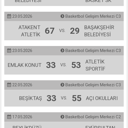
BELEDİYESİ
BASKET SK
23.05.2026
Basketbol Gelişim Merkezi C3
ATAKENT
BAŞAKŞEHİR
67
29
VS.
ATLETİK
BELEDİYESİ
23.05.2026
Basketbol Gelişim Merkezi C3
ATLETİK
33
53
EMLAK KONUT
VS.
SPORTİF
22.05.2026
Basketbol Gelişim Merkezi C3
33
55
BEŞİKTAŞ
AÇI OKULLARI
VS.
17.05.2026
Basketbol Gelişim Merkezi C2
BEYLİKDÜZÜ
EYÜPSULTAN