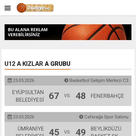
U12 A KIZLAR
A GRUBU
25.05.2026
Basketbol Gelişim Merkezi C3
EYÜPSULTAN
67
48
FENERBAHÇE
VS.
BELEDİYESİ
23.05.2026
Caferağa Spor Salonu
ÜMRANİYE
BEYLİKDÜZÜ
45
49
VS.