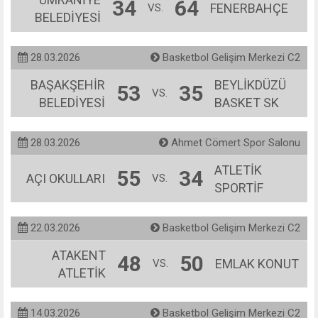
34
64
FENERBAHÇE
VS.
BELEDİYESİ
28.03.2026
Basketbol Gelişim Merkezi C2
BAŞAKŞEHİR
BEYLİKDÜZÜ
53
35
VS.
BELEDİYESİ
BASKET SK
28.03.2026
Ahmet Cömert Spor Salonu
ATLETİK
55
34
AÇI OKULLARI
VS.
SPORTİF
22.03.2026
Basketbol Gelişim Merkezi C2
ATAKENT
48
50
EMLAK KONUT
VS.
ATLETİK
14.03.2026
Basketbol Gelişim Merkezi C2