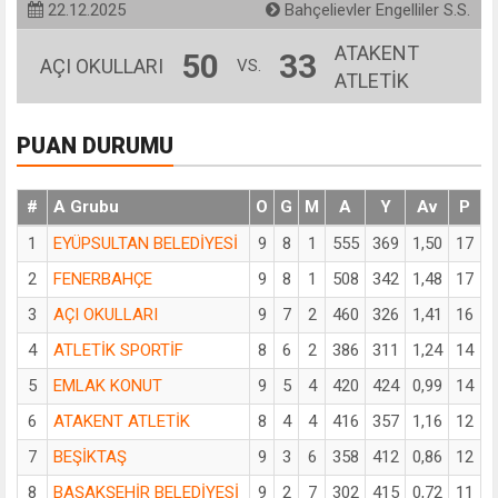
22.12.2025
Bahçelievler Engelliler S.S.
ATAKENT
50
33
AÇI OKULLARI
VS.
ATLETİK
PUAN DURUMU
#
A Grubu
O
G
M
A
Y
Av
P
1
EYÜPSULTAN BELEDİYESİ
9
8
1
555
369
1,50
17
2
FENERBAHÇE
9
8
1
508
342
1,48
17
3
AÇI OKULLARI
9
7
2
460
326
1,41
16
4
ATLETİK SPORTİF
8
6
2
386
311
1,24
14
5
EMLAK KONUT
9
5
4
420
424
0,99
14
6
ATAKENT ATLETİK
8
4
4
416
357
1,16
12
7
BEŞİKTAŞ
9
3
6
358
412
0,86
12
8
BAŞAKŞEHİR BELEDİYESİ
9
2
7
302
415
0,72
11