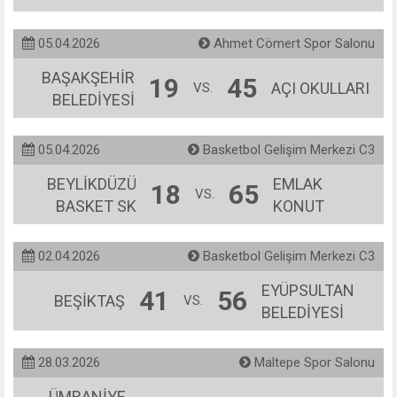
05.04.2026
Ahmet Cömert Spor Salonu
BAŞAKŞEHİR
19
45
AÇI OKULLARI
VS.
BELEDİYESİ
05.04.2026
Basketbol Gelişim Merkezi C3
BEYLİKDÜZÜ
EMLAK
18
65
VS.
BASKET SK
KONUT
02.04.2026
Basketbol Gelişim Merkezi C3
EYÜPSULTAN
41
56
BEŞİKTAŞ
VS.
BELEDİYESİ
28.03.2026
Maltepe Spor Salonu
ÜMRANİYE