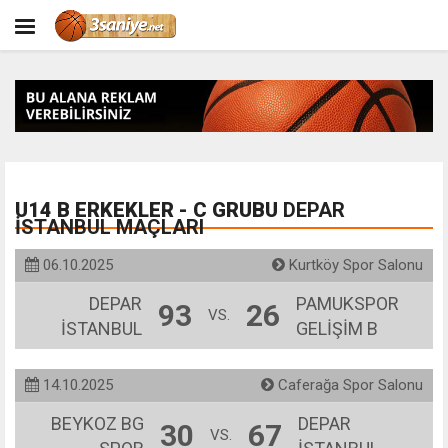
U14 B ERKEKLER - C GRUBU
DEPAR
İSTANBUL MAÇLARI
06.10.2025
Kurtköy Spor Salonu
DEPAR
PAMUKSPOR
93
26
VS.
İSTANBUL
GELİŞİM B
14.10.2025
Caferağa Spor Salonu
BEYKOZ BG
DEPAR
30
67
VS.