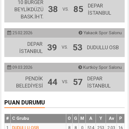
10 BURGER
DEPAR
38
85
BEYLİKDÜZÜ
VS.
İSTANBUL
BASK.İHT.
25.02.2026
Yakacık Spor Salonu
DEPAR
39
53
DUDULLU OSB
VS.
İSTANBUL
09.03.2026
Kurtköy Spor Salonu
PENDİK
DEPAR
44
57
VS.
BELEDİYESİ
İSTANBUL
PUAN DURUMU
#
C Grubu
O
G
M
A
Y
Av
P
1
DUDULLU OSB
8
8
0
514
253
2,03
16