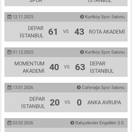
SPOR
İSTANBUL
12.11.2025
Kurtköy Spor Salonu
DEPAR
61
43
ROTA AKADEMİ
VS.
İSTANBUL
01.12.2025
Kurtköy Spor Salonu
MOMENTUM
DEPAR
40
63
VS.
AKADEMİ
İSTANBUL
13.01.2026
Caferağa Spor Salonu
DEPAR
20
0
ANKA AVRUPA
VS.
İSTANBUL
02.02.2026
Bahçelievler Engelliler S.S.