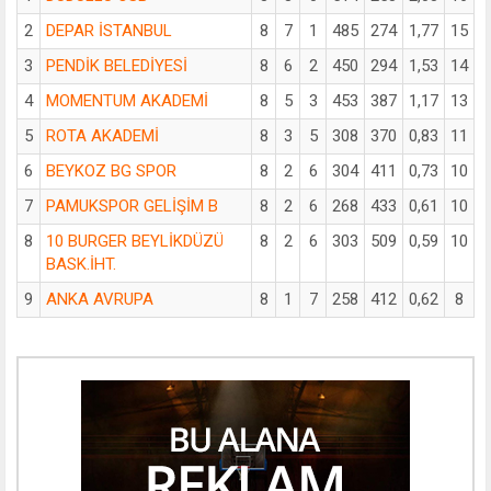
2
DEPAR İSTANBUL
8
7
1
485
274
1,77
15
3
PENDİK BELEDİYESİ
8
6
2
450
294
1,53
14
4
MOMENTUM AKADEMİ
8
5
3
453
387
1,17
13
5
ROTA AKADEMİ
8
3
5
308
370
0,83
11
6
BEYKOZ BG SPOR
8
2
6
304
411
0,73
10
7
PAMUKSPOR GELİŞİM B
8
2
6
268
433
0,61
10
8
10 BURGER BEYLİKDÜZÜ
8
2
6
303
509
0,59
10
BASK.İHT.
9
ANKA AVRUPA
8
1
7
258
412
0,62
8