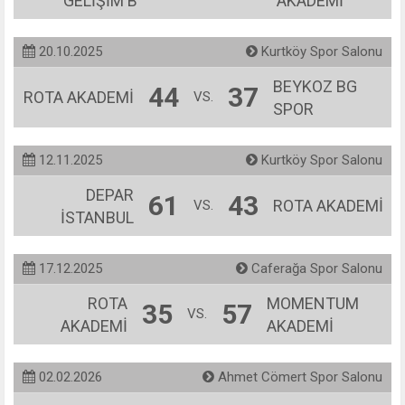
GELİŞİM B
AKADEMİ
20.10.2025
Kurtköy Spor Salonu
BEYKOZ BG
44
37
ROTA AKADEMİ
VS.
SPOR
12.11.2025
Kurtköy Spor Salonu
DEPAR
61
43
ROTA AKADEMİ
VS.
İSTANBUL
17.12.2025
Caferağa Spor Salonu
ROTA
MOMENTUM
35
57
VS.
AKADEMİ
AKADEMİ
02.02.2026
Ahmet Cömert Spor Salonu