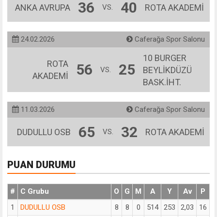
36
40
ANKA AVRUPA
ROTA AKADEMİ
VS.
24.02.2026
Caferağa Spor Salonu
10 BURGER
ROTA
56
25
BEYLİKDÜZÜ
VS.
AKADEMİ
BASK.İHT.
11.03.2026
Caferağa Spor Salonu
65
32
DUDULLU OSB
ROTA AKADEMİ
VS.
PUAN DURUMU
#
C Grubu
O
G
M
A
Y
Av
P
1
DUDULLU OSB
8
8
0
514
253
2,03
16