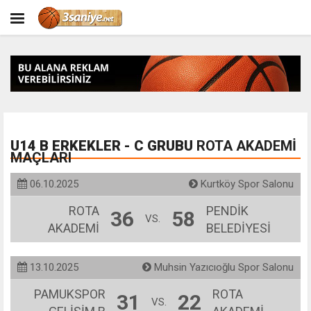
U14 B ERKEKLER - C GRUBU
ROTA AKADEMİ
MAÇLARI
06.10.2025
Kurtköy Spor Salonu
ROTA
PENDİK
36
58
VS.
AKADEMİ
BELEDİYESİ
13.10.2025
Muhsin Yazıcıoğlu Spor Salonu
PAMUKSPOR
ROTA
31
22
VS.