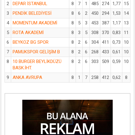
2
DEPAR İSTANBUL
8
7
1
485
274
1,77
15
3
PENDİK BELEDİYESİ
8
6
2
450
294
1,53
14
4
MOMENTUM AKADEMİ
8
5
3
453
387
1,17
13
5
ROTA AKADEMİ
8
3
5
308
370
0,83
11
6
BEYKOZ BG SPOR
8
2
6
304
411
0,73
10
7
PAMUKSPOR GELİŞİM B
8
2
6
268
433
0,61
10
8
10 BURGER BEYLİKDÜZÜ
8
2
6
303
509
0,59
10
BASK.İHT.
9
ANKA AVRUPA
8
1
7
258
412
0,62
8