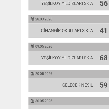
56
YEŞİLKÖY YILDIZLARI SK A
28.03.2026
41
CİHANGİR OKULLARI S.K. A
09.05.2026
68
YEŞİLKÖY YILDIZLARI SK A
20.05.2026
59
GELECEK NESİL
30.05.2026