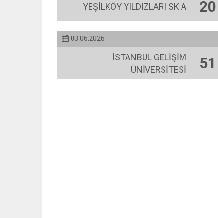
20
YEŞİLKÖY YILDIZLARI SK A
03.06.2026
İSTANBUL GELİŞİM
51
ÜNİVERSİTESİ