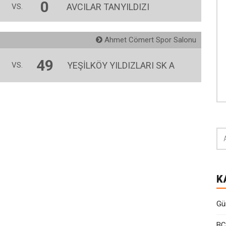
0
AVCILAR TANYILDIZI
VS.
Ahmet Cömert Spor Salonu
49
YEŞİLKÖY YILDIZLARI SK A
VS.
K
Gü
BC