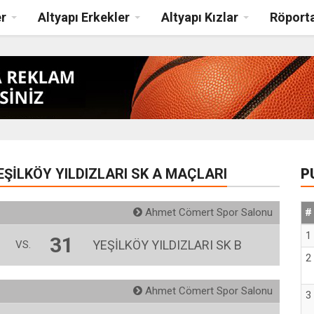
r
Altyapı Erkekler
Altyapı Kızlar
Röporta
EŞİLKÖY YILDIZLARI SK A MAÇLARI
P
Ahmet Cömert Spor Salonu
#
1
31
YEŞİLKÖY YILDIZLARI SK B
VS.
2
Ahmet Cömert Spor Salonu
3