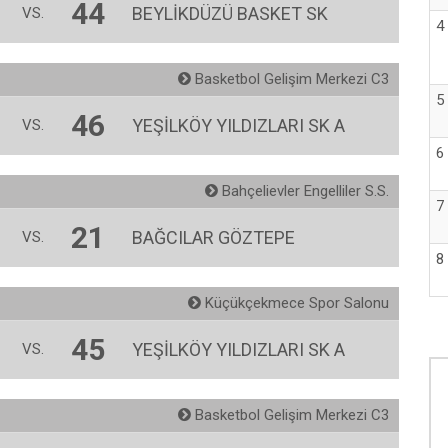
44
BEYLİKDÜZÜ BASKET SK
VS.
4
Basketbol Gelişim Merkezi C3
5
46
YEŞİLKÖY YILDIZLARI SK A
VS.
6
Bahçelievler Engelliler S.S.
7
21
BAĞCILAR GÖZTEPE
VS.
8
Küçükçekmece Spor Salonu
45
YEŞİLKÖY YILDIZLARI SK A
VS.
Basketbol Gelişim Merkezi C3