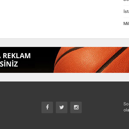
İst
Mil
So
ola