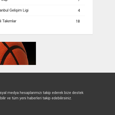
anbul Gelişim Ligi
4
li Takımlar
18
syal medya hesaplarımızı takip ederek bize destek
bilir ve tüm yeni haberleri takip edebilirsiniz.