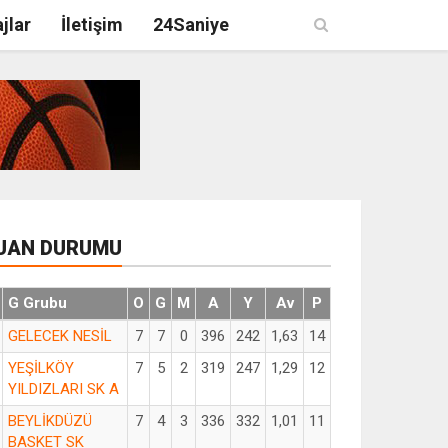
jlar
İletişim
24Saniye
UAN DURUMU
G Grubu
O
G
M
A
Y
Av
P
GELECEK NESİL
7
7
0
396
242
1,63
14
YEŞİLKÖY
7
5
2
319
247
1,29
12
YILDIZLARI SK A
BEYLİKDÜZÜ
7
4
3
336
332
1,01
11
BASKET SK