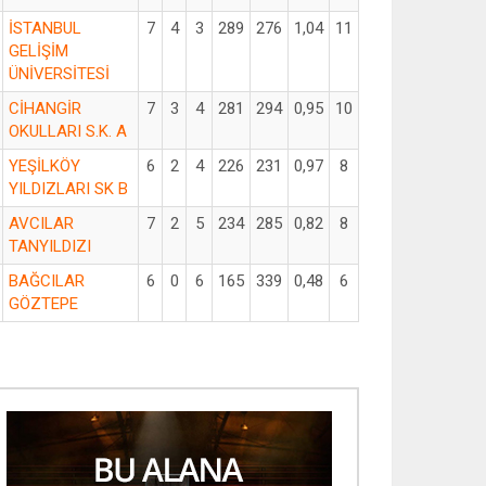
İSTANBUL
7
4
3
289
276
1,04
11
GELİŞİM
ÜNİVERSİTESİ
CİHANGİR
7
3
4
281
294
0,95
10
OKULLARI S.K. A
YEŞİLKÖY
6
2
4
226
231
0,97
8
YILDIZLARI SK B
AVCILAR
7
2
5
234
285
0,82
8
TANYILDIZI
BAĞCILAR
6
0
6
165
339
0,48
6
GÖZTEPE