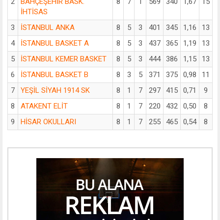
2
BAHÇEŞEHİR BASK.
8
7
1
569
340
1,67
15
İHTİSAS
3
İSTANBUL ANKA
8
5
3
401
345
1,16
13
4
İSTANBUL BASKET A
8
5
3
437
365
1,19
13
5
İSTANBUL KEMER BASKET
8
5
3
444
386
1,15
13
6
İSTANBUL BASKET B
8
3
5
371
375
0,98
11
7
YEŞİL SİYAH 1914 SK
8
1
7
297
415
0,71
9
8
ATAKENT ELİT
8
1
7
220
432
0,50
8
9
HİSAR OKULLARI
8
1
7
255
465
0,54
8