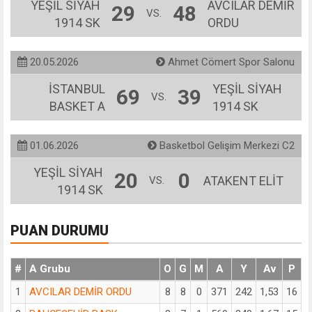
YEŞİL SİYAH
AVCILAR DEMİR
29
48
VS.
1914 SK
ORDU
20.05.2026
Ahmet Cömert Spor Salonu
İSTANBUL
YEŞİL SİYAH
69
39
VS.
BASKET A
1914 SK
01.06.2026
Basketbol Gelişim Merkezi C2
YEŞİL SİYAH
20
0
ATAKENT ELİT
VS.
1914 SK
PUAN DURUMU
#
A Grubu
O
G
M
A
Y
Av
P
1
AVCILAR DEMİR ORDU
8
8
0
371
242
1,53
16