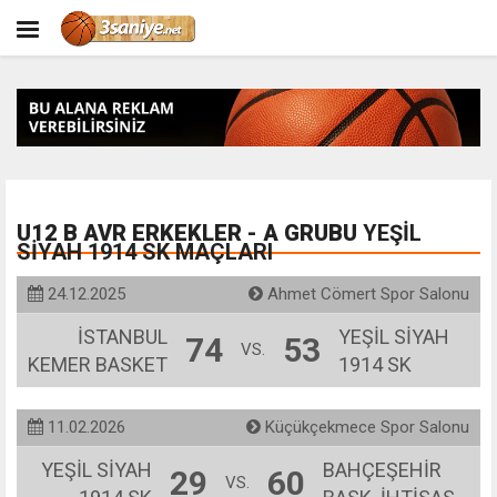
U12 B AVR ERKEKLER - A GRUBU
YEŞİL
SİYAH 1914 SK MAÇLARI
24.12.2025
Ahmet Cömert Spor Salonu
İSTANBUL
YEŞİL SİYAH
74
53
VS.
KEMER BASKET
1914 SK
11.02.2026
Küçükçekmece Spor Salonu
YEŞİL SİYAH
BAHÇEŞEHİR
29
60
VS.