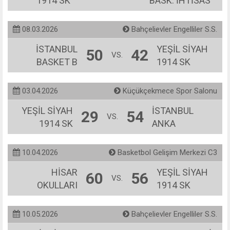
1914 SK
BASK. İHTİSAS
08.03.2026
Bahçelievler Engelliler S.S.
İSTANBUL
YEŞİL SİYAH
50
42
VS.
BASKET B
1914 SK
03.04.2026
Küçükçekmece Spor Salonu
YEŞİL SİYAH
İSTANBUL
29
54
VS.
1914 SK
ANKA
10.04.2026
Basketbol Gelişim Merkezi C3
HİSAR
YEŞİL SİYAH
60
56
VS.
OKULLARI
1914 SK
10.05.2026
Bahçelievler Engelliler S.S.