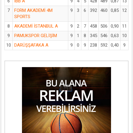
6
İBB A
9
4
5
428
489
0,87
13
7
FORM AKADEMİ 4M
9
3
6
392
460
0,85
12
SPORTS
8
AKADEMİ İSTANBUL A
9
2
7
458
506
0,90
11
9
PAMUKSPOR GELİŞİM
9
1
8
345
546
0,63
10
10
DARÜŞŞAFAKA A
9
0
9
238
592
0,40
9