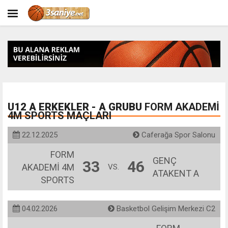
U12 A ERKEKLER - A GRUBU
FORM AKADEMİ
4M SPORTS MAÇLARI
22.12.2025
Caferağa Spor Salonu
FORM
GENÇ
33
46
AKADEMİ 4M
VS.
ATAKENT A
SPORTS
04.02.2026
Basketbol Gelişim Merkezi C2