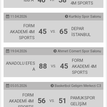
4M SPORTS
11.04.2026
Kurtköy Spor Salonu
FORM
DEPAR
45
65
AKADEMİ 4M
VS.
İSTANBUL
SPORTS
19.04.2026
Ahmet Cömert Spor Salonu
FORM
ANADOLU EFES
88
45
AKADEMİ 4M
VS.
A
SPORTS
05.05.2026
Basketbol Gelişim Merkezi C3
FORM
PAMUKSPOR
56
51
AKADEMİ 4M
VS.
GELİŞİM
SPORTS