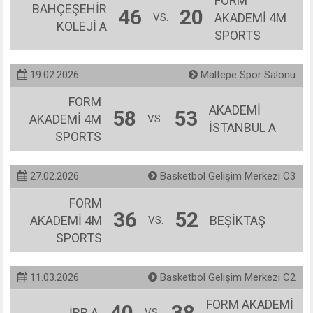
FORM
BAHÇEŞEHİR
46
20
AKADEMİ 4M
VS.
KOLEJİ A
SPORTS
19.02.2026
Maltepe Spor Salonu
FORM
AKADEMİ
58
53
AKADEMİ 4M
VS.
İSTANBUL A
SPORTS
27.02.2026
Basketbol Gelişim Merkezi C3
FORM
36
52
AKADEMİ 4M
BEŞİKTAŞ
VS.
SPORTS
11.03.2026
Basketbol Gelişim Merkezi C2
FORM AKADEMİ
40
38
İBB A
VS.