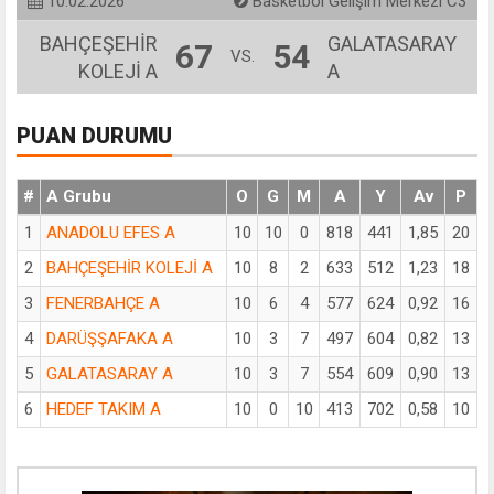
10.02.2026
Basketbol Gelişim Merkezi C3
BAHÇEŞEHİR
GALATASARAY
67
54
VS.
KOLEJİ A
A
PUAN DURUMU
#
A Grubu
O
G
M
A
Y
Av
P
1
ANADOLU EFES A
10
10
0
818
441
1,85
20
2
BAHÇEŞEHİR KOLEJİ A
10
8
2
633
512
1,23
18
3
FENERBAHÇE A
10
6
4
577
624
0,92
16
4
DARÜŞŞAFAKA A
10
3
7
497
604
0,82
13
5
GALATASARAY A
10
3
7
554
609
0,90
13
6
HEDEF TAKIM A
10
0
10
413
702
0,58
10