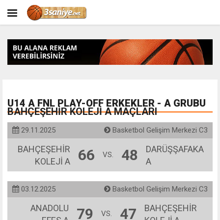
U14 A FNL PLAY-OFF ERKEKLER - A GRUBU
BAHÇEŞEHİR KOLEJİ A MAÇLARI
29.11.2025
Basketbol Gelişim Merkezi C3
BAHÇEŞEHİR
DARÜŞŞAFAKA
66
48
VS.
KOLEJİ A
A
03.12.2025
Basketbol Gelişim Merkezi C3
ANADOLU
BAHÇEŞEHİR
79
47
VS.