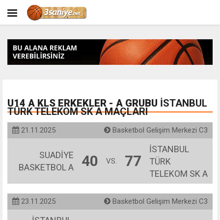
U14 A KLS ERKEKLER - A GRUBU
İSTANBUL
TÜRK TELEKOM SK A MAÇLARI
21.11.2025
Basketbol Gelişim Merkezi C3
İSTANBUL
SUADİYE
40
77
TÜRK
VS.
BASKETBOL A
TELEKOM SK A
23.11.2025
Basketbol Gelişim Merkezi C3