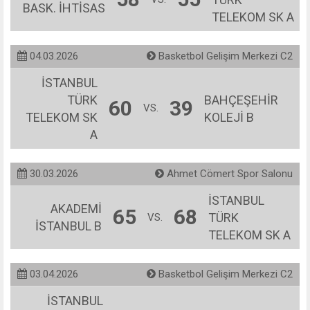
BASK. İHTİSAS
TELEKOM SK A
04.03.2026
Basketbol Gelişim Merkezi C2
İSTANBUL
TÜRK
BAHÇEŞEHİR
60
39
VS.
TELEKOM SK
KOLEJİ B
A
30.03.2026
Ahmet Cömert Spor Salonu
İSTANBUL
AKADEMİ
65
68
TÜRK
VS.
İSTANBUL B
TELEKOM SK A
03.04.2026
Basketbol Gelişim Merkezi C2
İSTANBUL