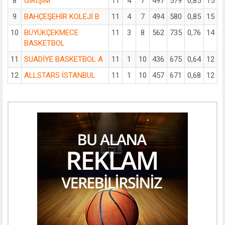
8
GİRİŞİM
11
4
7
497
579
0,85
15
9
BAHÇEŞEHİR KOLEJİ B
11
4
7
494
580
0,85
15
10
BÜYÜKÇEKMECE
11
3
8
562
735
0,76
14
BASKETBOL
11
SUADİYE BASKETBOL A
11
1
10
436
675
0,64
12
12
ALLSTARS İSTANBUL
11
1
10
457
671
0,68
12