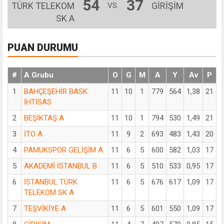
54
37
TÜRK TELEKOM
GİRİŞİM
VS.
SK A
PUAN DURUMU
#
A Grubu
O
G
M
A
Y
Av
P
1
BAHÇEŞEHİR BASK.
11
10
1
779
564
1,38
21
İHTİSAS
2
BEŞİKTAŞ A
11
10
1
794
530
1,49
21
3
İTO A
11
9
2
693
483
1,43
20
4
PAMUKSPOR GELİŞİM A
11
6
5
600
582
1,03
17
5
AKADEMİ İSTANBUL B
11
6
5
510
533
0,95
17
6
İSTANBUL TÜRK
11
6
5
676
617
1,09
17
TELEKOM SK A
7
TEŞVİKİYE A
11
6
5
601
550
1,09
17