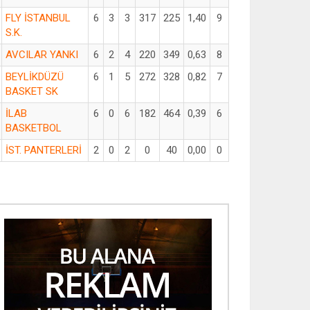
FLY İSTANBUL
6
3
3
317
225
1,40
9
S.K.
AVCILAR YANKI
6
2
4
220
349
0,63
8
BEYLİKDÜZÜ
6
1
5
272
328
0,82
7
BASKET SK
İLAB
6
0
6
182
464
0,39
6
BASKETBOL
İST. PANTERLERİ
2
0
2
0
40
0,00
0