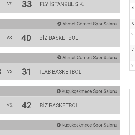
33
FLY İSTANBUL S.K.
VS.
4
Ahmet Cömert Spor Salonu
5
6
40
BİZ BASKETBOL
VS.
7
Ahmet Cömert Spor Salonu
8
3
31
İLAB BASKETBOL
VS.
Küçükçekmece Spor Salonu
42
BİZ BASKETBOL
VS.
Küçükçekmece Spor Salonu