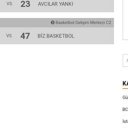
23
AVCILAR YANKI
VS.
Basketbol Gelişim Merkezi C2
47
BİZ BASKETBOL
VS.
K
Gü
BC
İst