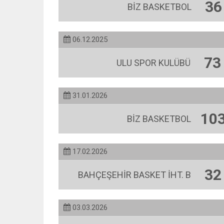
36
BİZ BASKETBOL
06.12.2025
73
ULU SPOR KULÜBÜ
31.01.2026
10
BİZ BASKETBOL
17.02.2026
32
BAHÇEŞEHİR BASKET İHT. B
03.03.2026