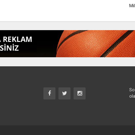
Mil
So
ola