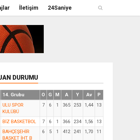
jlar
İletişim
24Saniye
UAN DURUMU
14. Grubu
O
G
M
A
Y
Av
P
ULU SPOR
7
6
1
365
253
1,44
13
KULÜBÜ
BİZ BASKETBOL
7
6
1
366
234
1,56
13
BAHÇEŞEHİR
6
5
1
412
241
1,70
11
BASKET İHT. B