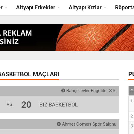
r
Altyapı Erkekler
Altyapı Kızlar
Röporta
 BASKETBOL MAÇLARI
P
Bahçelievler Engelliler S.S.
#
1
20
BİZ BASKETBOL
VS.
2
Ahmet Cömert Spor Salonu
3