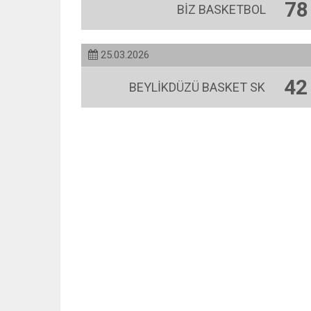
78
BİZ BASKETBOL
25.03.2026
42
BEYLİKDÜZÜ BASKET SK