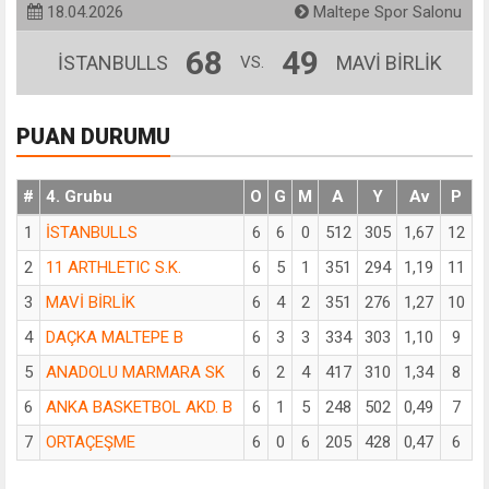
18.04.2026
Maltepe Spor Salonu
68
49
İSTANBULLS
MAVİ BİRLİK
VS.
PUAN DURUMU
#
4. Grubu
O
G
M
A
Y
Av
P
1
İSTANBULLS
6
6
0
512
305
1,67
12
2
11 ARTHLETIC S.K.
6
5
1
351
294
1,19
11
3
MAVİ BİRLİK
6
4
2
351
276
1,27
10
4
DAÇKA MALTEPE B
6
3
3
334
303
1,10
9
5
ANADOLU MARMARA SK
6
2
4
417
310
1,34
8
6
ANKA BASKETBOL AKD. B
6
1
5
248
502
0,49
7
7
ORTAÇEŞME
6
0
6
205
428
0,47
6