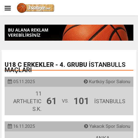
U18 C ERKEKLER - 4. GRUBU
İSTANBULLS
MAÇLARI
05.11.2025
Kurtköy Spor Salonu
11
61
101
ARTHLETIC
İSTANBULLS
VS.
S.K.
16.11.2025
Yakacık Spor Salonu