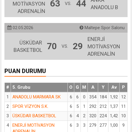
63
44
MOTİVASYON
VS.
ANADOLU B
ADRENALİN
02.05.2026
Maltepe Spor Salonu
ENERJİ
ÜSKÜDAR
70
29
MOTİVASYON
VS.
BASKETBOL
ADRENALİN
PUAN DURUMU
#
5. Grubu
O
G
M
A
Y
Av
P
1
ANADOLU MARMARA SK
6
6
0
354
184
1,92
12
2
SPOR VİZYON S.K.
6
5
1
292
212
1,37
11
3
ÜSKÜDAR BASKETBOL
6
4
2
320
224
1,42
10
4
ENERJİ MOTİVASYON
6
3
3
279
277
1,00
9
ADRENALİN