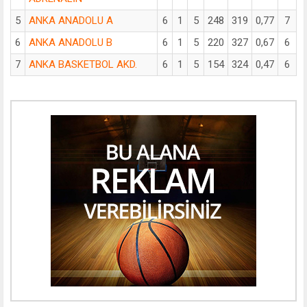
5
ANKA ANADOLU A
6
1
5
248
319
0,77
7
6
ANKA ANADOLU B
6
1
5
220
327
0,67
6
7
ANKA BASKETBOL AKD.
6
1
5
154
324
0,47
6