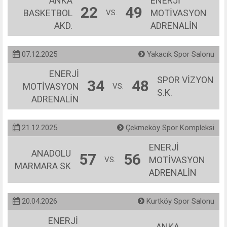
ANKA
ENERJİ
22
49
BASKETBOL
MOTİVASYON
VS.
AKD.
ADRENALİN
07.12.2025
Yakacık Spor Salonu
ENERJİ
SPOR VİZYON
34
48
MOTİVASYON
VS.
S.K.
ADRENALİN
21.12.2025
Çekmeköy Spor Kompleksi
ENERJİ
ANADOLU
57
56
MOTİVASYON
VS.
MARMARA SK
ADRENALİN
20.04.2026
Kurtköy Spor Salonu
ENERJİ
ANKA