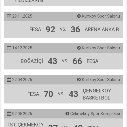
YILDIZLARI B
29.11.2025
Kurtköy Spor Salonu
92
36
FESA
ARENA ANKA B
VS.
14.12.2025
Kurtköy Spor Salonu
43
66
BOĞAZİÇİ
FESA
VS.
22.04.2026
Kurtköy Spor Salonu
ÇENGELKÖY
70
43
FESA
VS.
BASKETBOL
02.05.2026
Çekmeköy Spor Kompleksi
İST. ÇEKMEKÖY