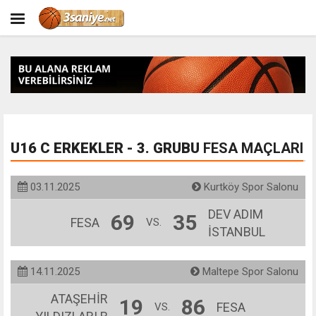
U16 C ERKEKLER - 3. GRUBU
FESA MAÇLARI
03.11.2025
Kurtköy Spor Salonu
DEV ADIM
69
35
FESA
VS.
İSTANBUL
14.11.2025
Maltepe Spor Salonu
ATAŞEHİR
19
86
FESA
VS.