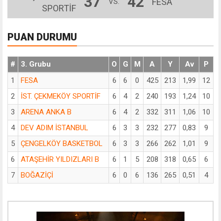
37
42
FESA
VS.
SPORTİF
PUAN DURUMU
#
3. Grubu
O
G
M
A
Y
Av
P
1
FESA
6
6
0
425
213
1,99
12
2
İST. ÇEKMEKÖY SPORTİF
6
4
2
240
193
1,24
10
3
ARENA ANKA B
6
4
2
332
311
1,06
10
4
DEV ADIM İSTANBUL
6
3
3
232
277
0,83
9
5
ÇENGELKÖY BASKETBOL
6
3
3
266
262
1,01
9
6
ATAŞEHİR YILDIZLARI B
6
1
5
208
318
0,65
6
7
BOĞAZİÇİ
6
0
6
136
265
0,51
4