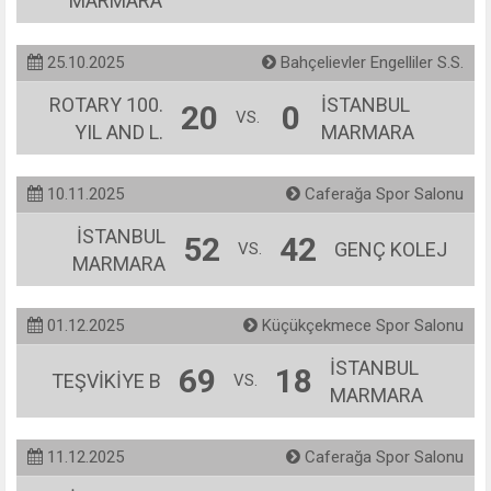
MARMARA
25.10.2025
Bahçelievler Engelliler S.S.
ROTARY 100.
İSTANBUL
20
0
VS.
YIL AND L.
MARMARA
10.11.2025
Caferağa Spor Salonu
İSTANBUL
52
42
GENÇ KOLEJ
VS.
MARMARA
01.12.2025
Küçükçekmece Spor Salonu
İSTANBUL
69
18
TEŞVİKİYE B
VS.
MARMARA
11.12.2025
Caferağa Spor Salonu