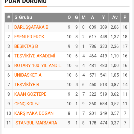
PUAN DURUMU
#
G Grubu
O
G
M
A
Y
Av
P
1
DARÜŞŞAFAKA B
9
9
0
639
309
2,06
18
2
ESENLER EROK
10
8
2
617
448
1,37
18
3
BEŞİKTAŞ B
9
8
1
786
333
2,36
17
4
TEŞVİKİYE AKADEMİ
10
6
4
464
419
1,10
16
5
ROTARY 100. YIL AND L.
10
6
4
481
480
1,00
16
6
UNİBASKET A
10
6
4
571
541
1,05
16
7
TEŞVİKİYE B
10
4
6
450
513
0,87
14
8
KAAN GÖZTEPE
9
2
7
322
519
0,62
11
9
GENÇ KOLEJ
10
1
9
360
684
0,52
11
10
KARŞIYAKA DOĞAN
8
1
7
201
349
0,57
7
11
İSTANBUL MARMARA
9
1
8
178
474
0,37
7