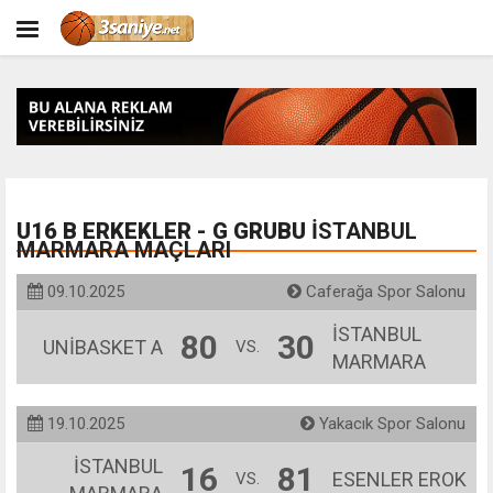
U16 B ERKEKLER - G GRUBU
İSTANBUL
MARMARA MAÇLARI
09.10.2025
Caferağa Spor Salonu
İSTANBUL
80
30
UNİBASKET A
VS.
MARMARA
19.10.2025
Yakacık Spor Salonu
İSTANBUL
16
81
ESENLER EROK
VS.