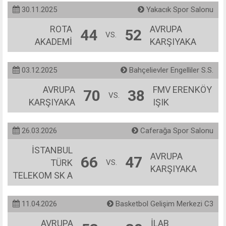
30.11.2025
Yakacık Spor Salonu
ROTA
AVRUPA
44
52
VS.
AKADEMİ
KARŞIYAKA
03.12.2025
Bahçelievler Engelliler S.S.
AVRUPA
FMV ERENKÖY
70
38
VS.
KARŞIYAKA
IŞIK
26.03.2026
Caferağa Spor Salonu
İSTANBUL
AVRUPA
66
47
TÜRK
VS.
KARŞIYAKA
TELEKOM SK A
11.04.2026
Basketbol Gelişim Merkezi C3
AVRUPA
İLAB