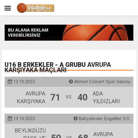
U16 B ERKEKLER - A GRUBU
AVRUPA
KARŞIYAKA MAÇLARI
12.10.2025
Ahmet Cömert Spor Salonu
AVRUPA
ADA
71
40
VS.
KARŞIYAKA
YILDIZLARI
19.10.2025
Bahçelievler Engelliler S.S.
BEYLİKDÜZÜ
AVRUPA
50
68
VS.