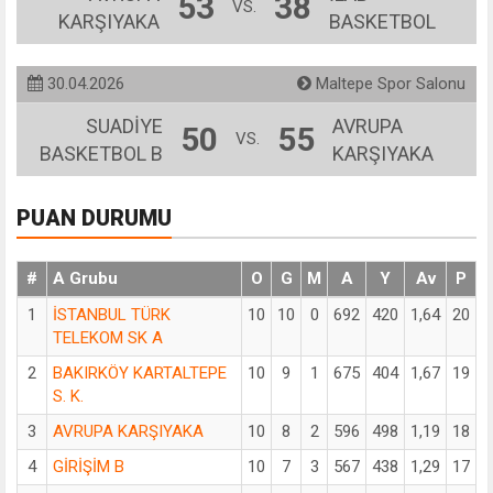
53
38
VS.
KARŞIYAKA
BASKETBOL
30.04.2026
Maltepe Spor Salonu
SUADİYE
AVRUPA
50
55
VS.
BASKETBOL B
KARŞIYAKA
PUAN DURUMU
#
A Grubu
O
G
M
A
Y
Av
P
1
İSTANBUL TÜRK
10
10
0
692
420
1,64
20
TELEKOM SK A
2
BAKIRKÖY KARTALTEPE
10
9
1
675
404
1,67
19
S. K.
3
AVRUPA KARŞIYAKA
10
8
2
596
498
1,19
18
4
GİRİŞİM B
10
7
3
567
438
1,29
17